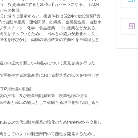
おり、投資価値にすると28億5千万バーツになる。（2024
円からの換算）
C）域内に限定すると、投資件数は522件で総投資額7億
野は自動車産業、運輸関係、鉄鋼業、金属製造業、自動車
プラスチック、化学、食品産業、ゴム産業などがある。
成長を行っていくために、日本との協力が必要不可欠、
強化を呼びかけ、両国の経済政策の方向性を再確認し意
協力の拡大と新しい枠組みについて意見交換を行った
が重要視する対象産業における製造業の拡大を後押しす
CO2排出量の削減
復の推進、及び廃棄物削減対策、廃車処理の促進
車生産と輸出の拠点として確固たる地位を持ち続けるた
ある次世代自動車産業の強化のためframeworkを交換し
業としてのタイの製造部門の可能性を開発するために、