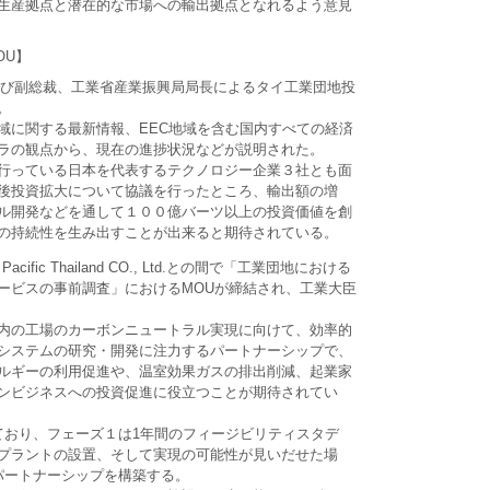
生産拠点と潜在的な市場への輸出拠点となれるよう意見
OU】
裁及び副総裁、工業省産業振興局局長によるタイ工業団地投
。
域に関する最新情報、EEC地域を含む国内すべての経済
ラの観点から、現在の進捗状況などが説明された。
行っている日本を代表するテクノロジー企業３社とも面
後投資拡大について協議を行ったところ、輸出額の増
ル開発などを通して１００億バーツ以上の投資価値を創
の持続性を生み出すことが出来ると期待されている。
 Pacific Thailand CO., Ltd.との間で「工業団地における
ービスの事前調査」におけるMOUが締結され、工業大臣
内の工場のカーボンニュートラル実現に向けて、効率的
システムの研究・開発に注力するパートナーシップで、
ルギーの利用促進や、温室効果ガスの排出削減、起業家
ンビジネスへの投資促進に役立つことが期待されてい
ており、フェーズ１は1年間のフィージビリティスタデ
プラントの設置、そして実現の可能性が見いだせた場
パートナーシップを構築する。