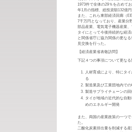
1973件で全体の29％を占めて
年1月の指標、総投資額132億
また、これら東部経済回廊（EE
7千万円となっており、産業分
部品産業、電気電子機器産業、
タイにとって今後持続的な経済
と関係省庁に協力関係の更なる
見交換を行った。
【経済産業省表敬訪問】
下記４つの事項について更なる
人材育成により、特にタイ
る
製造業及び工業団地内での
製造サプライチェーンの回
タイが地域の近代的な自動
めのエネルギー開発
また、両国の産業政策の一つでも
た。
二酸化炭素排出量を削減する産