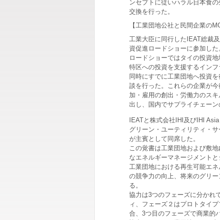
ンセプトに従いハラル日本食の
交換を行った。
【工業団地公社と民間企業のM
工業大臣に同行したIEAT総
資促進ロードショーに参加した
ロードショーではタイの投資地
特区への投資を支援するインフ
同時にすでに工業団地へ投資を
談を行った。これらの企業が今
加・雇用の創出・労働力のスキ
出し、国内でサプライチェーン
IEATと株式会社IHI及びIHI Asia
グリーン・ユーティリティ・サ
が主賓として同席した。
この覚書は工業団地および敷地
なエネルギーマネージメントと
工業団地における再生可能エネ
の競争力の向上、将来のグリー
る。
協力は3つのフェーズに分かれ
ィ、フェーズ２はプロトタイプ
合、3つ目のフェーズで商業的