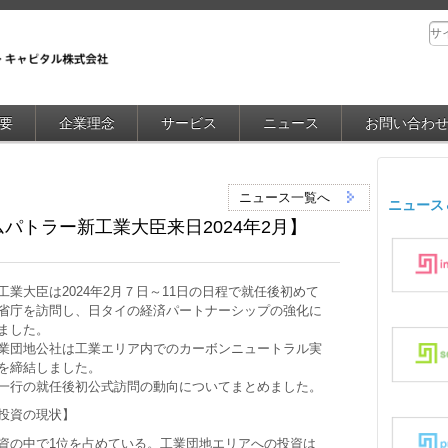
要
企業理念
サービス
ニュース
お問い合わ
ニュース一覧へ
ニュース
パトラー新工業大臣来日2024年2月】
業大臣は2024年2月７日～11日の日程で就任後初めて
省庁を訪問し、日タイの経済パートナーシップの強化に
ました。
業団地公社は工業エリア内でのカーボンニュートラル実
を締結しました。
一行の就任後初公式訪問の動向についてまとめました。
投資の現状】
資の中で1位を占めている。工業団地エリアへの投資は