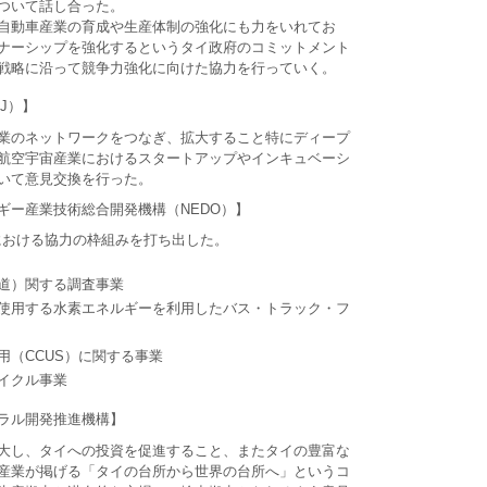
ついて話し合った。
自動車産業の育成や生産体制の強化にも力をいれてお
ナーシップを強化するというタイ政府のコミットメント
戦略に沿って競争力強化に向けた協力を行っていく。
J）】
業のネットワークをつなぎ、拡大すること特にディープ
航空宇宙産業におけるスタートアップやインキュベーシ
いて意見交換を行った。
ギー産業技術総合開発機構（NEDO）】
動における協力の枠組みを打ち出した。
道）関する調査事業
使用する水素エネルギーを利用したバス・トラック・フ
用（CCUS）に関する事業
イクル事業
ラル開発推進機構】
大し、タイへの投資を促進すること、またタイの豊富な
産業が掲げる「タイの台所から世界の台所へ」というコ