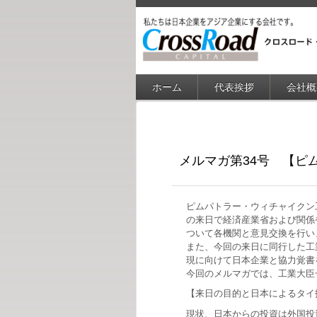
ホーム
代表挨拶
会社概
メルマガ第34号 【ピム
ピムパトラー・ウィチャイクン工
の来日で経済産業省および関係
ついて各機関と意見交換を行い
また、今回の来日に同行した工
現に向けて日本企業と協力覚書
今回のメルマガでは、工業大臣
【来日の目的と日本によるタイ
現状、日本からの投資は外国投